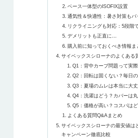
ベース一体型のISOFIX設置
通気性＆快適性：暑さ対策もバ
リクライニングも対応：5段階
デメリットも正直に…
購入前に知っておくべき情報ま
サイベックスシローナのよくある質
Q1：背中カーブ問題って実
Q2：回転は固くない？毎日
Q3：夏場のムレは本当に大
Q4：洗濯はどう？カバーは
Q5：価格が高い？コスパは
よくある質問Q&Aまとめ
サイベックスシローナの最安値はど
キャンペーン徹底比較