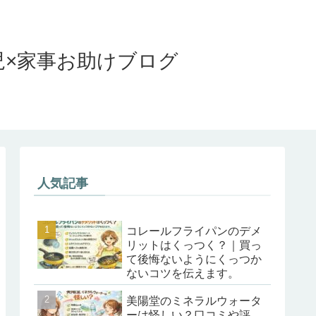
児×家事お助けブログ
人気記事
コレールフライパンのデメ
リットはくっつく？｜買っ
て後悔ないようにくっつか
ないコツを伝えます。
美陽堂のミネラルウォータ
ーは怪しい？口コミや評