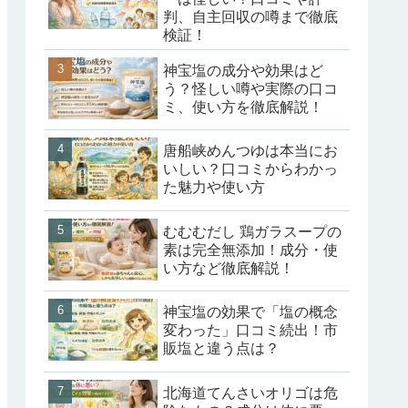
判、自主回収の噂まで徹底
検証！
神宝塩の成分や効果はど
う？怪しい噂や実際の口コ
ミ、使い方を徹底解説！
唐船峡めんつゆは本当にお
いしい？口コミからわかっ
た魅力や使い方
むむむだし 鶏ガラスープの
素は完全無添加！成分・使
い方など徹底解説！
神宝塩の効果で「塩の概念
変わった」口コミ続出！市
販塩と違う点は？
北海道てんさいオリゴは危