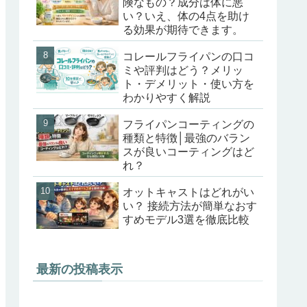
険なもの？成分は体に悪
い？いえ、体の4点を助け
る効果が期待できます。
コレールフライパンの口コ
ミや評判はどう？メリッ
ト・デメリット・使い方を
わかりやすく解説
フライパンコーティングの
種類と特徴│最強のバラン
スが良いコーティングはど
れ？
オットキャストはどれがい
い？ 接続方法が簡単なおす
すめモデル3選を徹底比較
最新の投稿表示